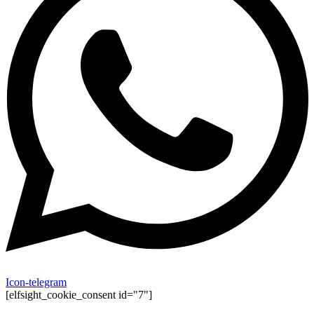
Icon-telegram
[elfsight_cookie_consent id="7"]