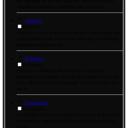
and engaging for the individual user and thereby more
valuable for publishers and third party advertisers.
Analytics
Analytics
Analytics cookies help website owners to understand how
visitors interact with websites by collecting and reporting
information anonymously.
Preference
Preference
Preference cookies enable a website to remember
information that changes the way the website behaves or
looks, like your preferred language or the region that you
are in.
Unclassified
Unclassified
Unclassified cookies are cookies that we are in the process
of classifying, together with the providers of individual
cookies.