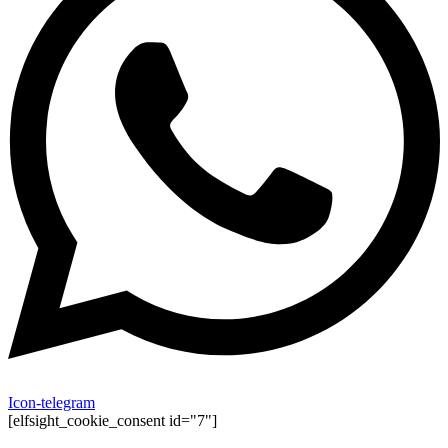
Icon-telegram
[elfsight_cookie_consent id="7"]