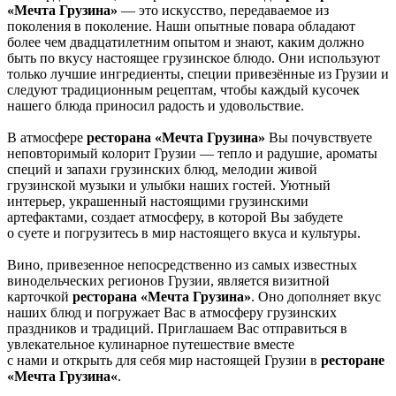
«Мечта Грузина»
— это искусство, передаваемое из
поколения в поколение. Наши опытные повара обладают
более чем двадцатилетним опытом и знают, каким должно
быть по вкусу настоящее грузинское блюдо. Они используют
только лучшие ингредиенты, специи привезённые из Грузии и
следуют традиционным рецептам, чтобы каждый кусочек
нашего блюда приносил радость и удовольствие.
В атмосфере
ресторана «Мечта Грузина»
Вы почувствуете
неповторимый колорит Грузии — тепло и радушие, ароматы
специй и запахи грузинских блюд, мелодии живой
грузинской музыки и улыбки наших гостей. Уютный
интерьер, украшенный настоящими грузинскими
артефактами, создает атмосферу, в которой Вы забудете
о суете и погрузитесь в мир настоящего вкуса и культуры.
Вино, привезенное непосредственно из самых известных
винодельческих регионов Грузии, является визитной
карточкой
ресторана «Мечта Грузина»
. Оно дополняет вкус
наших блюд и погружает Вас в атмосферу грузинских
праздников и традиций. Приглашаем Вас отправиться в
увлекательное кулинарное путешествие вместе
с нами и открыть для себя мир настоящей Грузии в
ресторане
«
Мечта Грузина
«
.