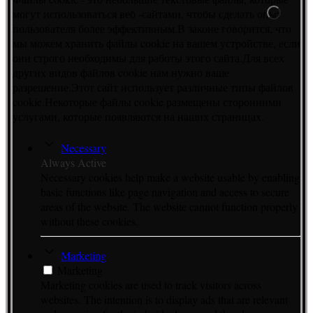
могут использоваться веб -сайтами, чтобы сделать опыт
пользователя более эффективным.В законе говорится, что
мы можем хранить файлы cookie на вашем устройстве, если
они строго необходимы для работы этого сайта.Для всех
других видов файлов cookie нам нужно ваше
разрешение.Этот сайт использует различные типы файлов
cookie.Некоторые файлы cookie размещены сторонними
услугами, которые появляются на наших страницах.
Necessary
Always Active
Necessary cookies help make a website usable by enabling
basic functions like page navigation and access to secure
areas of the website. The website cannot function properly
without these cookies.
Marketing
Marketing
Marketing cookies are used to track visitors across
websites. The intention is to display ads that are relevant