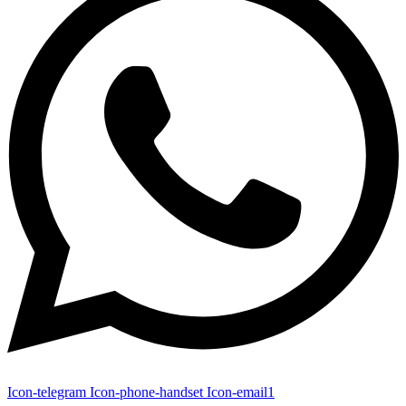
Icon-telegram
Icon-phone-handset
Icon-email1