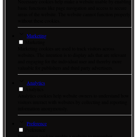
Necessary cookies help make a website usable by enabling
basic functions like page navigation and access to secure
areas of the website. The website cannot function properly
without these cookies.
Marketing
Marketing
Marketing cookies are used to track visitors across
websites. The intention is to display ads that are relevant
and engaging for the individual user and thereby more
valuable for publishers and third party advertisers.
Analytics
Analytics
Analytics cookies help website owners to understand how
visitors interact with websites by collecting and reporting
information anonymously.
Preference
Preference
Preference cookies enable a website to remember