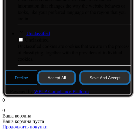
information that changes the way the website behaves or
looks, like your preferred language or the region that you
are in.
Unclassified
Unclassified
Unclassified cookies are cookies that we are in the process
of classifying, together with the providers of individual
cookies.
Decline
Accept All
Save And Accept
Powered by
WPLP Compliance Platform
0
0
Ваша корзина
Ваша корзина пуста
Продолжить покупки