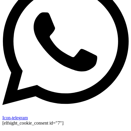
Icon-telegram
[elfsight_cookie_consent id="7"]