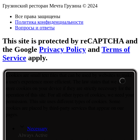
Грузинский ресторан Мечта Грузина © 2024
Все права защищены
Политика конфиденциальности
Вопросы и ответы
This site is protected by reCAPTCHA and
the Google
Privacy Policy
and
Terms of
Service
apply.
Cookies are small text files that can be used by websites to make
a user's experience more efficient. The law states that we can
store cookies on your device if they are strictly necessary for the
operation of this site. For all other types of cookies, we need your
permission. This site uses different types of cookies. Some
cookies are placed by third-party services that appear on our
pages.
Necessary
Always Active