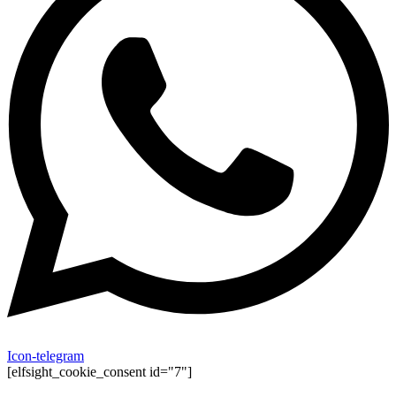
Icon-telegram
[elfsight_cookie_consent id="7"]