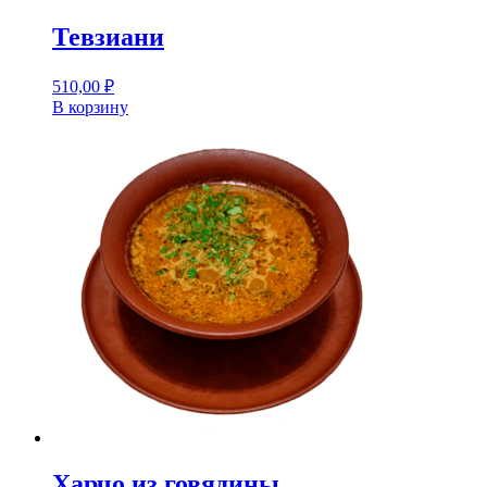
Тевзиани
510,00
₽
В корзину
Харчо из говядины