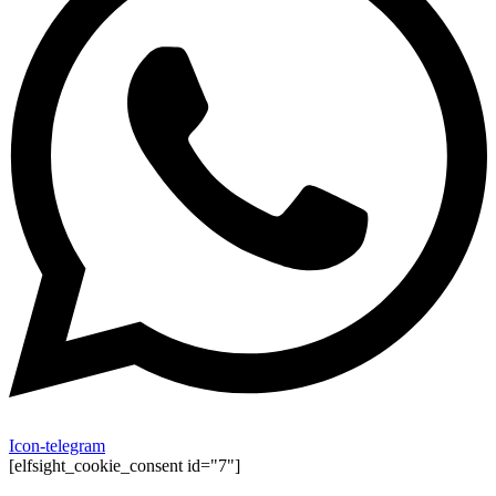
Icon-telegram
[elfsight_cookie_consent id="7"]