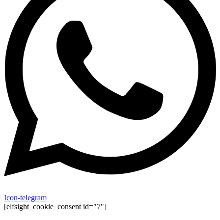
Icon-telegram
[elfsight_cookie_consent id="7"]