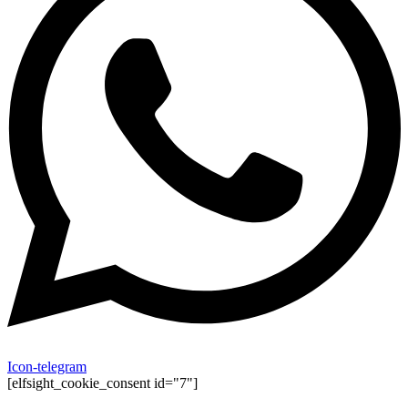
Icon-telegram
[elfsight_cookie_consent id="7"]