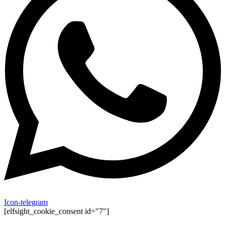
Icon-telegram
[elfsight_cookie_consent id="7"]