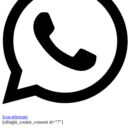
Icon-telegram
[elfsight_cookie_consent id="7"]