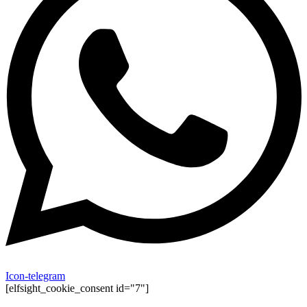
Icon-telegram
[elfsight_cookie_consent id="7"]