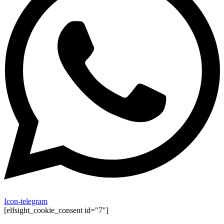
Icon-telegram
[elfsight_cookie_consent id="7"]