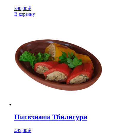
390,00
₽
В корзину
Нигвзиани Тбилисури
495,00
₽