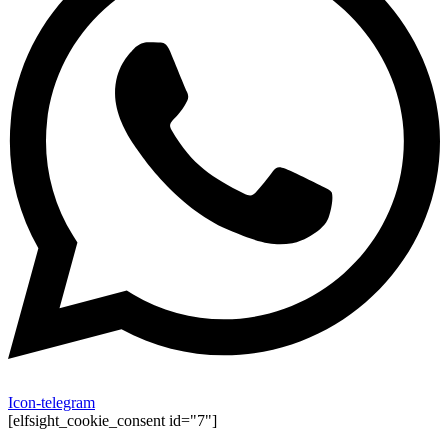
Icon-telegram
[elfsight_cookie_consent id="7"]