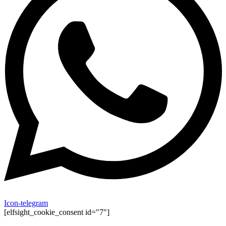
Icon-telegram
[elfsight_cookie_consent id="7"]