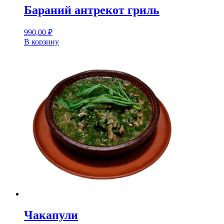
Бараний антрекот гриль
990,00
₽
В корзину
Чакапули