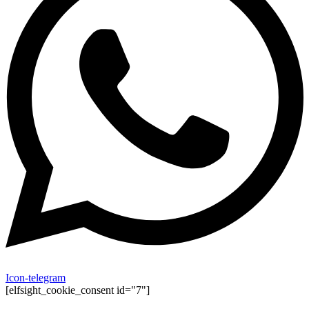
Icon-telegram
[elfsight_cookie_consent id="7"]