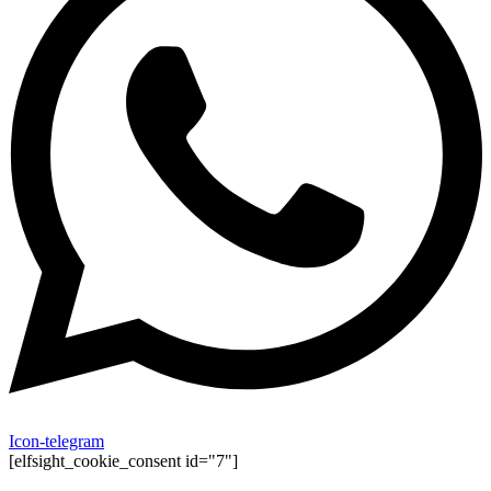
Icon-telegram
[elfsight_cookie_consent id="7"]