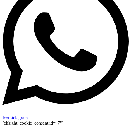
Icon-telegram
[elfsight_cookie_consent id="7"]