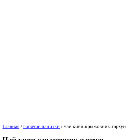
Главная
/
Горячие напитки
/ Чай киви-крыжовник-тархун
Чай киви-крыжовник-тархун